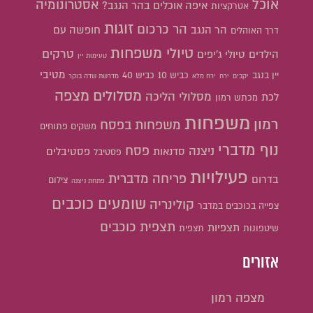
אוכל
אסטרונומיה
איפה אוכלים בהר הנגב?
אטרקציות
זוגות
הר כרכום
הר הנגב
חופשה עם
דרך האוהלים
טיולי משפחות
טרקים
הילדים
טיולי ג'יפים
טעימות יין
מטיבי
יין בנגב
כביש 10
כביש 40
יקבים
ירח
ירח מלא
מדרשת שדה בוקר
מסלולים
מצפה
מסלולי הליכה
לכת
מכתש רמון
משפחות
רמון
משפחות בפסח
משקים פתוחים
נוף מדברי
פסח
ניצנה
סדנאות
פסטיבלים
פסטיבל
פעילויות
פריחה מדברית
בדרום
צילום
פתחת ניצנה
שומעים כוכבים
קולינריה
צפייה בכוכבים במדבר
תצפית כוכבים
תצפיות
שיטפונות
תצפית
אזורים
מצפה רמון