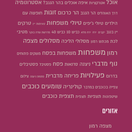
אוכל
אסטרונומיה
איפה אוכלים בהר הנגב?
אטרקציות
זוגות
הר כרכום
הר הנגב
חופשה עם
דרך האוהלים
טיולי משפחות
טרקים
הילדים
טיולי ג'יפים
טעימות יין
מטיבי
יין בנגב
כביש 10
כביש 40
יקבים
ירח
ירח מלא
מדרשת שדה בוקר
מסלולים
מצפה
מסלולי הליכה
לכת
מכתש רמון
משפחות
רמון
משפחות בפסח
משקים פתוחים
נוף מדברי
פסח
ניצנה
סדנאות
פסטיבלים
פסטיבל
פעילויות
פריחה מדברית
בדרום
צילום
פתחת ניצנה
שומעים כוכבים
קולינריה
צפייה בכוכבים במדבר
תצפית כוכבים
תצפיות
שיטפונות
תצפית
אזורים
מצפה רמון