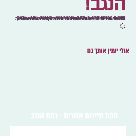
הנגב!
ללילות במדבר קסם משלהם- שמיים זרועי כוכבים, שקט ושלווה שאין כמותם וכמובן בעלי החיים המתגוררים במדבר ויוצאים לפעילותם הלילית. אספנו עבורכם כמה פעילויות לילה מעניינות במיוחד ברחבי הר הנגב, מוזמנים להצטרף! אסטרונומיה ותצפיות כוכבים שאו מרום אסטרונומיה יהודית שאו מרום אסטרונומיה יהודית מזמינים אתכם להדרכת כוכבים מרתקת בלב מכתש רמון.
אולי יענין אותך גם
מפת תיירות אזורית - רמת הנגב