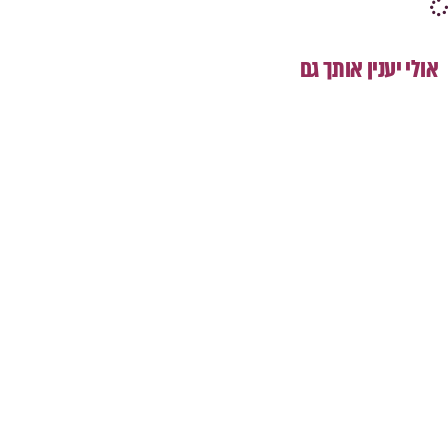
אולי יענין אותך גם
מפת תיירות אזורית - רמת הנגב