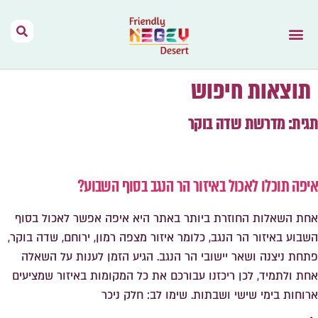
הר הנגב – בית
תנאי שימוש
נגב יין מהמדבר
דרך האוהלים
מפות וקישורים
אירועים בהר הנגב
השראה מהתקשורת
תוצאות חיפוש
תגית: מדרשת שדה בוקר
איפה תוכלו לאכול באיזור הר הנגב בסוף השבוע?
אחת השאלות החוזרת ביותר באתר היא איפה אפשר לאכול בסוף
השבוע באיזור הר הנגב, כלומר איזור מצפה רמון, ירוחם, שדה בוקר,
פתחת ניצנה ושאר יישובי הר הנגב. הגיע הזמן לענות על השאלה
אחת ולתמיד, לכן ריכזנו עבורכם את כל המקומות באיזור שמציעים
ארוחות בימי שישי ושבתות. שימו לב: חלק ניכר