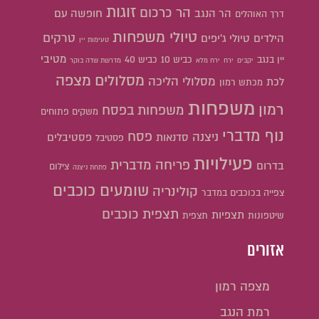
זוגות
הר כרכום
הר הנגב
חופשה עם
דרך האוהלים
טיולי משפחות
טרקים
הילדים
טיולי ג'יפים
טעימות יין
מטיבי
יין בנגב
כביש 10
כביש 40
יקבים
ירח
ירח מלא
מדרשת שדה בוקר
מסלולים
מצפה
מסלולי הליכה
לכת
מכתש רמון
משפחות
רמון
משפחות בפסח
משקים פתוחים
נוף מדברי
פסח
ניצנה
סדנאות
פסטיבלים
פסטיבל
פעילויות
פריחה מדברית
בדרום
צילום
פתחת ניצנה
שומעים כוכבים
קולינריה
צפייה בכוכבים במדבר
תצפית כוכבים
תצפיות
שיטפונות
תצפית
אזורים
מצפה רמון
רמת הנגב