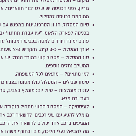
מיקום
גוריון. לפני הכניסה יש שלט "בור חווארים". א
ממוקמת בכניסה למסלול.
סיום המסלול
: חניון הסרפנטינות במפגש עם נ
בכניסה לפארק הלאומי "עין עבדת תחתון" (בכ
פונים ימינה ויורדים למטה בכביש המפותל ע
אורך המסלול
– כ-3 ק"מ. להקדיש 2-3 שעות כולל עצירות.
סוג המסלול
– מסלול קווי במורד הנחל. יש א
המשלב נחלים נוספים.
למי מתאים
? – מתאים לכל המשפחה.
סימון שבילים
– המסלול כולו מסומן בצבע כחול. מפת סי
עונות מומלצות
– טיול יום: מומלץ באביב, סתי
בעת ירח מלא.
לוגיסטיקה
– המסלול הקווי מתחיל בנקודה אח
מומלץ להגיע עם שני רכבים: להשאיר רכב אח
המגיעים ברכב אחד יכולים להשאיר את הרכב
מה להביא?
נעלי הליכה, מים ובחורף משהו אר