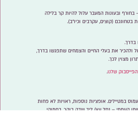
 בחורף ובעונות המעבר
עלול להיות קר בלילה
בטחונכם (קוצים, עקרבים וכיו"ב).
בדרך.
 ולהכיר את בעלי החיים והצמחים שתפגשו בדרך,
ון מצוין לכך.
פייסבוק שלנו
.
 עמוס במטיילים. אופציות נוספות, ראויות לא פחות
מו העממי – נחל עץ) ליד שדה בוקר,
בחמוקי
למכתש רמון. אל תפספסו את אטרקציות הלילה
, סיורי עששיות ועוד.