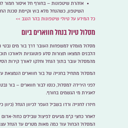
אזהרת שיטפונות –
בחורף חל איסור חמור לה
השיטפון, כשהנחל מלא בוץ וקיימת סכנת הח
כל המידע על טיולי שיטפונות בהר הנגב >>
מסלול טיול בנחל חווארים ביום
מסלול מומלץ למשפחות העובר דרך בור מים נבטי ומ
הלבנים תמצאו תצורות סלע פוטוגניות ולאורכו תוכל
מהמסלול עובר בתוך הנחל וחלקו לאורך קירות הסלע
המסלול מתחיל בחנייה של בור חווארים הנמצאת על כב
לפני הירידה למסלול, כנסו
לבור חווארים
– בור נבטי
לאגירת מי הגשמים בחורף.
חיזרו לחנייה ורדו בשביל העפר לכיוון הנחל (כיוון כל
לאחר כחצי ק"מ מגיעים לפיצול שבילים כחול-אדום (