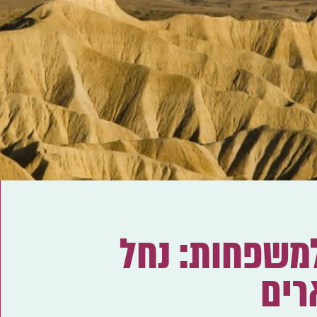
למשפחות: נחל
רים