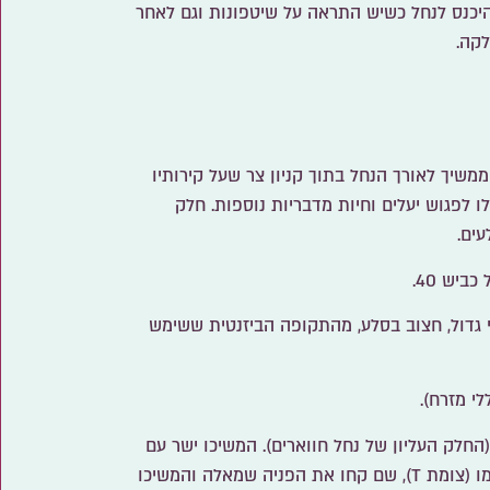
יכנס לנחל כשיש התראה על שיטפונות וגם לאחר
לקה.
משיך לאורך הנחל בתוך קניון צר שעל קירותיו
ו לפגוש יעלים וחיות מדבריות נוספות. חלק
ים.
יש 40.
 גדול, חצוב בסלע, מהתקופה הביזנטית ששימש
לי מזרח).
החלק העליון של נחל חווארים). המשיכו ישר עם
המסלול הכחול עוד כמה מאות מטרים עד הנחל עצמו (צומת T), שם קחו את הפניה שמאלה והמשיכו