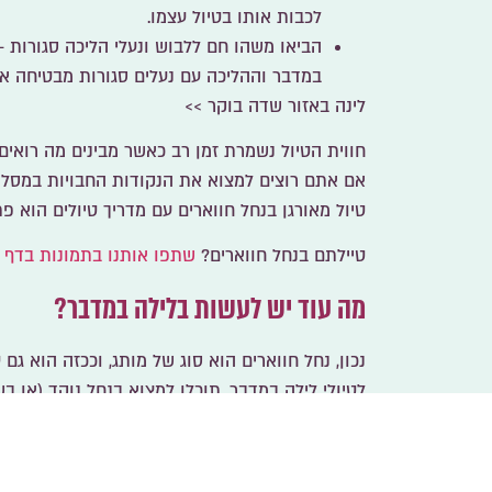
לכבות אותו בטיול עצמו.
הביאו משהו חם ללבוש ונעלי הליכה סגורות
–
במדבר וההליכה עם נעלים סגורות מבטיחה את 
לינה באזור שדה בוקר >>
חווית הטיול נשמרת זמן רב כאשר מבינים מה רואים 
אם אתם רוצים למצוא את הנקודות החבויות במסלול
טיול מאורגן בנחל חווארים עם מדריך טיולים הוא פתר
טיילתם בנחל חווארים?
שתפו אותנו בתמונות בדף ה
מה עוד יש לעשות בלילה במדבר?
נכון, נחל חווארים הוא סוג של מותג, וככזה הוא גם
לטיולי לילה במדבר, תוכלו למצוא ב
נחל נוקד
(או בש
ניצנה
לא רחוק מהישוב ניצנה וב
נחל
נקרות
דרומית 
המגניבות של המדבר: ספארי עקרבים, תצפיות כוכבים