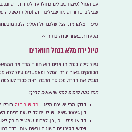
עם הנחל (סימון שבילים כחול) עד לנקודת הסיום. במ
שבילים שחור וסימון שבילים ירוק (נחל קרקש). היש
טיפ
– צלמו את הצל שלכם על הסלע הלבן, מובטחת
מסעדות באזור שדה בוקר >>
טיול ירח מלא בנחל חווארים
טיול לילה בנחל חווארים הוא חוויה מדהימה המתא
הבוהקים באור הירח המלא ומאפשרים טיול ללא פנס
מוביל את הדרך, מכניסה הרבה יראת כבוד לעוצמה 
הנה כמה טיפים לפני שיוצאים לדרך:
בדקו מתי יש ירח מלא –
בקישור הזה
תוכלו ל
בין 100%-85%. יש לשים לב לשעת זריחת הירח, המתאחרת בכל לילה לאחר ליל ירח מלא.
הביאו פנס
– כן, כן. למרות שמטיילים רק לאור
וצבעי הסימונים השונים נראים אותו דבר בח