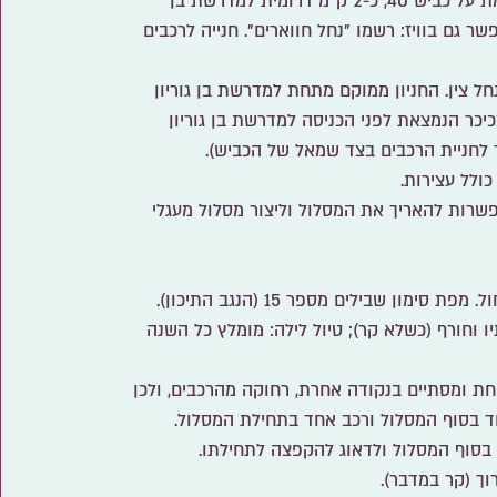
– הכניסה למסלול נחל חווארים ממוקמת על כביש 40, כ-2 ק"מ דרומית למדרשת בן
פשר גם בוויז: רשמו "נחל חווארים". חנייה לרכבים
חל צין. החניון ממוקם מתחת למדרשת בן גוריון
יכר הנמצאת לפני הכניסה למדרשת בן גוריון
ד לחניית הרכבים בצד שמאל של הכביש).
פשרות להאריך את המסלול וליצור מסלול מעגלי
מון שבילים מספר 15 (הנגב התיכון).
ו וחורף (כשלא קר); טיול לילה: מומלץ כל השנה
ת ומסתיים בנקודה אחרת, רחוקה מהרכבים, ולכן
ד בסוף המסלול ורכב אחד בתחילת המסלול.
 בסוף המסלול ולדאוג להקפצה לתחילתו.
וך (קר במדבר).