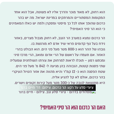
הוא רחוק, לא מאוד מוכר והדרך אליו לא פשוטה, אבל הוא אחד
המקומות המסתוריים והמרתקים במדינת ישראל. מה יש בהר
כרכום שהופך אותו לכל כך מיסטי ומסקרן ולמה יש כאלו המאמינים
כי הוא הר סיני האמיתי?
הר כרכום נמצא במערב הר הנגב, לא רחוק מגבול מצרים, באזור
נידח בעל נוף קדומים פראי שיד אדם לא מורגשת בו.
גובהו של ההר הוא כ-800 מטר מעל פני הים. הוא הבולט בהרי
האזור. אם תעמדו על ראשם של הרי אדום ומואב, הרי מרכז סיני
ומכתש רמון – תוכלו לראות למרחוק את צורתו השולחנית שמעליה
שתי פסגות קטנות, הגבוהה בהן מגיעה ל- 842 מ' מעל פני הים.
שטח הפסגה הוא כ- 12 קמ"ר והיא מהווה את אזור הטיול העיקרי
בהר כרכום, אולם לא קל להגיע אליה.
היא מתנשאת לגובה של כ-300 מטר מעל קירות זקופים וישרים.
ציורי סלע על רקע הר כרכום. צילום: דר' חיים ברגר
האם הר כרכום הוא הר סיני האמיתי?