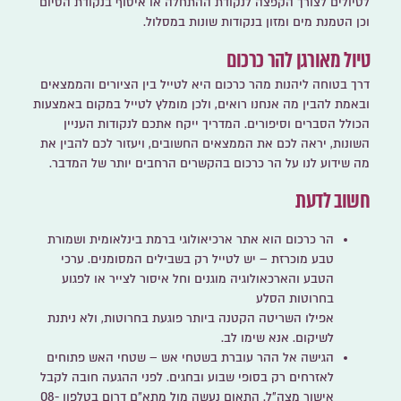
לטיולים לצורך הקפצה לנקודת ההתחלה או איסוף בנקודת הסיום
וכן הטמנת מים ומזון בנקודות שונות במסלול.
טיול מאורגן להר כרכום
דרך בטוחה ליהנות מהר כרכום היא לטייל בין הציורים והממצאים
ובאמת להבין מה אנחנו רואים, ולכן מומלץ לטייל במקום באמצעות
הכולל הסברים וסיפורים. המדריך ייקח אתכם לנקודות העניין
השונות, יראה לכם את הממצאים החשובים, ויעזור לכם להבין את
מה שידוע לנו על הר כרכום בהקשרים הרחבים יותר של המדבר.
חשוב לדעת
הר כרכום הוא אתר ארכיאולוגי ברמת בינלאומית ושמורת
טבע מוכרזת
– יש לטייל רק בשבילים המסומנים. ערכי
הטבע והארכאולוגיה מוגנים וחל איסור לצייר או לפגוע
בחרוטות הסלע
אפילו השריטה הקטנה ביותר פוגעת בחרוטות, ולא ניתנת
לשיקום. אנא שימו לב.
הגישה אל ההר עוברת בשטחי אש
– שטחי האש פתוחים
לאזרחים רק בסופי שבוע ובחגים. לפני ההגעה חובה לקבל
אישור מצה"ל. התאום נעשה מול מתא"ם דרום בטלפון 08-