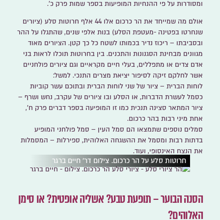
ומסודרות על פי ההנחיות המופיעות בספר שמות פרק כ'.
אולם מה שמייחד את הר כרכום אלו
44 אלף חרוטות סלע
(ציורים
שנחרטו בפטינה -מעטפת הסלע) בנות אלפי שנים, שהתגלו על ההר
ובסביבתו – ריכוז נדיר בכמותו לשטח כל כך קטן. הציורים מאוד
מגוונים מבחינת הסגנונות והתכנים. בין בחרוטות תוכלו לראות בני
אדם צדים או מתפללים, בעלי חיים מקראיים וגם ציורים פולחניים
אשר לחלקם זיקה לסיפור יציאת מצרים התנכי. למשל:
לוחות הברית – ציור של שני לוחות הברית ובתוכם עשר קוביות
כסמל לעשרת הדברות, או הסלע ובו ציורים של עקרב, נחש ושרף –
ציור המתאר סצינה תנכית כמו זו המופיעה בספר דברים פרק ח',
אחת מיני רבות בהר כרכום.
סמלים נוספים שתמצאו הם סמל העין – סמל פולחני המופיע
בדתות רבות ומסמל את ההשגחה האלוהית, ספירלות – המסמלות
את הנצח האינסופי, ועוד.
חרוטות סלע על הר כרכום. צילום דר' חיים ברגר
הסנה הבוער – תופעת טבע? אשליה אופטית? או סימן
האלוהים?