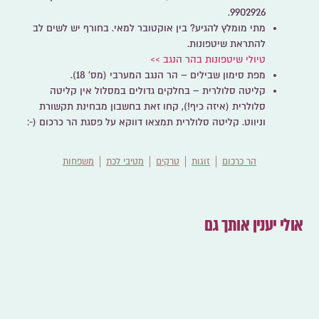
9902926.
מתי מומלץ להגיע?
בין אוקטובר למאי. בחורף יש לשים לב
להתראת שיטפונות.
טיולי שיטפונות בהר הנגב >>
מפת סימון שבילים
– הר הנגב המערבי (מס' 18).
קליטה סלולרית
– בחלקים גדולים במסלול אין קליטה
סלולרית (איזה כיף!), קחו זאת בחשבון מבחינת תקשורת
וניווט. קליטה סלולרית תמצאו דווקא על פסגת הר כרכום (-:
הר כרכום
זוגות
טרקים
מטיבי לכת
משפחות
אולי יענין אותך גם