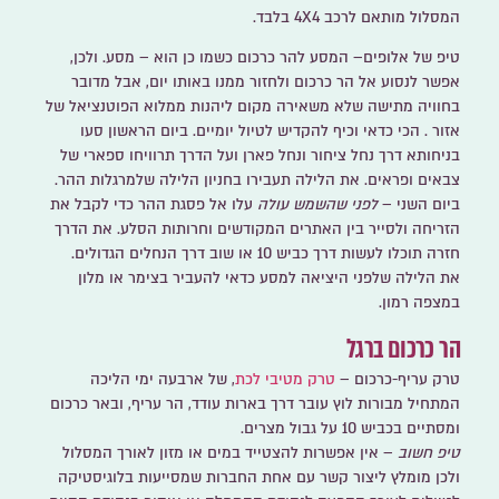
המסלול מותאם לרכב 4X4 בלבד.
טיפ של אלופים
– המסע להר כרכום כשמו כן הוא – מסע. ולכן,
אפשר לנסוע אל הר כרכום ולחזור ממנו באותו יום, אבל מדובר
בחוויה מתישה שלא משאירה מקום ליהנות ממלוא הפוטנציאל של
אזור . הכי כדאי וכיף להקדיש לטיול יומיים. ביום הראשון סעו
בניחותא דרך נחל ציחור ונחל פארן ועל הדרך תרוויחו ספארי של
צבאים ופראים. את הלילה תעבירו בחניון הלילה שלמרגלות ההר.
ביום השני –
לפני שהשמש עולה
עלו אל פסגת ההר כדי לקבל את
הזריחה ולסייר בין האתרים המקודשים וחרותות הסלע. את הדרך
חזרה תוכלו לעשות דרך כביש 10 או שוב דרך הנחלים הגדולים.
את הלילה שלפני היציאה למסע כדאי להעביר בצימר או מלון
במצפה רמון.
הר כרכום ברגל
טרק עריף-כרכום
–
טרק מטיבי לכת
, של ארבעה ימי הליכה
המתחיל מבורות לוץ עובר דרך בארות עודד, הר עריף, ובאר כרכום
ומסתיים בכביש 10 על גבול מצרים.
טיפ חשוב
– אין אפשרות להצטייד במים או מזון לאורך המסלול
ולכן מומלץ ליצור קשר עם אחת החברות שמסייעות בלוגיסטיקה