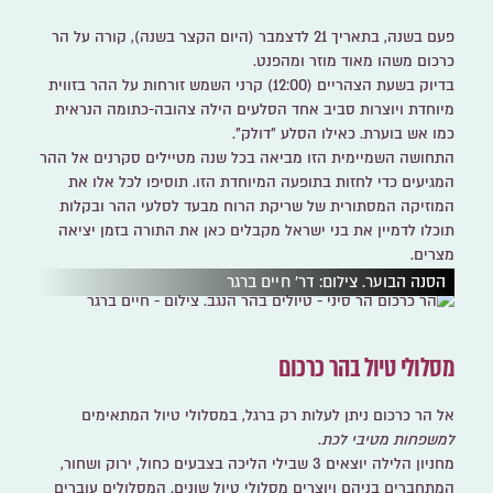
פעם בשנה, בתאריך 21 לדצמבר (היום הקצר בשנה), קורה על הר
כרכום משהו מאוד מוזר ומהפנט.
בדיוק בשעת הצהריים (12:00) קרני השמש זורחות על ההר בזווית
מיוחדת ויוצרות סביב אחד הסלעים הילה צהובה-כתומה הנראית
כמו אש בוערת. כאילו הסלע "דולק".
התחושה השמיימית הזו מביאה בכל שנה מטיילים סקרנים אל ההר
המגיעים כדי לחזות בתופעה המיוחדת הזו. תוסיפו לכל אלו את
המוזיקה המסתורית של שריקת הרוח מבעד לסלעי ההר ובקלות
תוכלו לדמיין את בני ישראל מקבלים כאן את התורה בזמן יציאה
מצרים.
הסנה הבוער. צילום: דר' חיים ברגר
מסלולי טיול בהר כרכום
אל הר כרכום ניתן לעלות רק ברגל, במסלולי טיול המתאימים
למשפחות מטיבי לכת
.
מחניון הלילה יוצאים 3 שבילי הליכה בצבעים כחול, ירוק ושחור,
המתחברים בניהם ויוצרים מסלולי טיול שונים. המסלולים עוברים