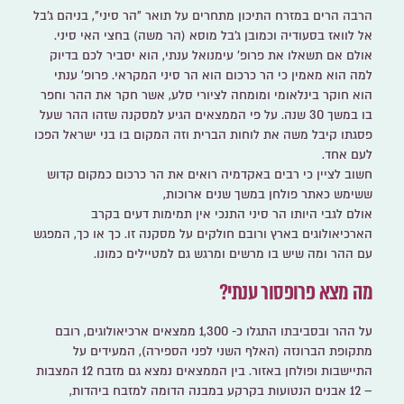
הרבה הרים במזרח התיכון מתחרים על תואר "הר סיני", בניהם ג'בל
אל לוואז בסעודיה וכמובן ג'בל מוסא (הר משה) בחצי האי סיני.
אולם אם תשאלו את
פרופ' עימנואל ענתי
, הוא יסביר לכם בדיוק
למה הוא מאמין כי הר כרכום הוא הר סיני המקראי. פרופ' ענתי
הוא חוקר בינלאומי ומומחה לציורי סלע, אשר חקר את ההר וחפר
בו במשך 30 שנה. על פי הממצאים הגיע למסקנה שזהו ההר שעל
פסגתו קיבל משה את לוחות הברית וזה המקום בו בני ישראל הפכו
לעם אחד.
חשוב לציין
כי רבים באקדמיה רואים את הר כרכום כמקום קדוש
ששימש כאתר פולחן במשך שנים ארוכות,
אולם לגבי היותו הר סיני התנכי אין תמימות דעים בקרב
הארכיאולוגים בארץ ורובם חולקים על מסקנה זו. כך או כך, המפגש
עם ההר ומה שיש בו מרשים ומרגש גם למטיילים כמונו.
מה מצא פרופסור ענתי?
על ההר ובסביבתו התגלו כ- 1,300 ממצאים ארכיאולוגים, רובם
מתקופת הברונזה (האלף השני לפני הספירה), המעידים על
התיישבות ופולחן באזור. בין הממצאים נמצא גם
מזבח 12 המצבות
– 12 אבנים הנטועות בקרקע במבנה הדומה למזבח ביהדות,