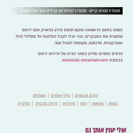
סטודיו סוויט קייס- סטודיו למיחדוש קרדיט אור אלכסנברג.
השנה בפעם הראשונה תוקם תחנת מידע בפארק אגם ירוחם
שתשרת את המבקרים, ובה יוכלו לקבל המלצות על מסלולי טיול
ואטרקציות, סדנאות, מקומות לאכול ועוד.
פרטים נוספים ומידע באתר הבית של תיירות ירוחם
בכתובת
www.visit-yerucham.com
חולות צבעוניים
טיולי אופניים
משפחות
בפסח
סדנאות
פסח
פעילויות
פריחה מדברית
קולינריה
אולי יענין אותך גם