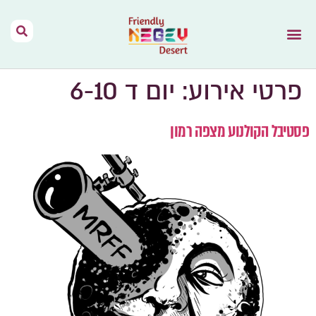
הר הנגב – בית
תנאי שימוש
נגב יין מהמדבר
דרך האוהלים
מפות וקישורים
אירועים בהר הנגב
השראה מהתקשורת
פרטי אירוע:
יום ד 6-10
פסטיבל הקולנוע מצפה רמון