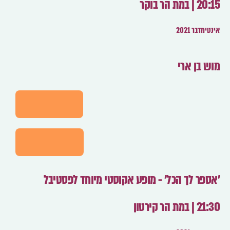
20:15 | במת הר בוקר
אינטימדבר 2021
מוש בן ארי
לפרטים
לרכישה
'אספר לך הכל' - מופע אקוסטי מיוחד לפסטיבל
21:30 | במת הר קירטון