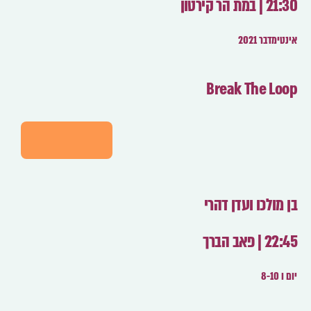
21:30 | במת הר קירטון
אינטימדבר 2021
Break The Loop
לפרטים
בן מולכו ועדן דהרי
22:45 | פאב הברך
יום ו 8-10