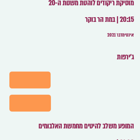
מוסיקת ריקודים לוהטת משנות ה-20
20:15 | במת הר בוקר
אינטימדבר 2021
ג'ירפות
לפרטים
לרכישה
המופע משלב להיטים מחמשת האלבומים