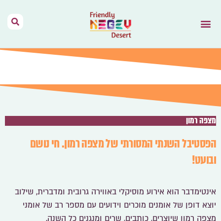
הר הנגב – בית
תנאי שימוש
נגב יין מהמדבר
דרך האוהלים
מפות וקישורים
אירועים בהר הנגב
השראה מהתקשורת
מצפה רמון
הפסטיבל השנתי המסורתי של מצפה רמון. חי נושם
ובועט!
אינטימדבר הוא אירוע מוסיקלי באווירה גרובית ומדברית, שילוב
יוצא דופן של אומנים מוכרים וידועים עם מספר רב של אומני
מצפה רמון שיוצרים, כותבים, שרים ומנגנים כל השנה.