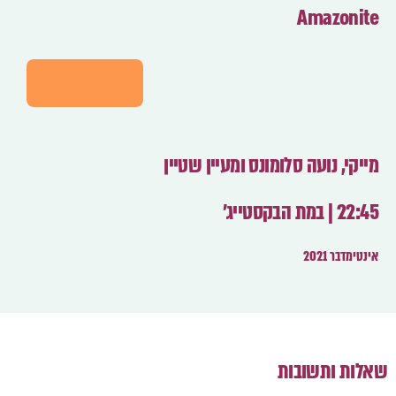
Amazonite
לפרטים
מייקי, נועה סלומונס ומעיין שטיין
22:45 | במת הבקסטייג'
אינטימדבר 2021
שאלות ותשובות