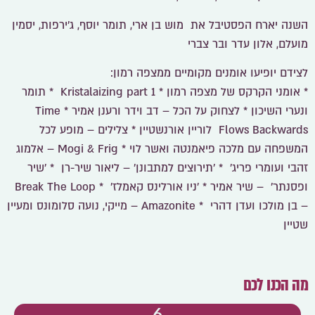
השנה יארח הפסטיבל את
מוש בן ארי,
תומר יוסף, ג'ירפות, יסמין
מועלם, אלון עדר ובר צברי
לצידם יופיעו אומנים מקומיים ממצפה רמון:
* אומני הקרקס של מצפה רמון * Kristalaizing part 1 * תומר
ונערי השיכון * לצחוק על הכל – דב וידר ורענן אמיר * Time
Flows Backwards לוריין אורנשטיין * צלילים – מופע לכל
המשפחה עם מלכה פיאמנטה ואשר לוי * Mogi & Frig – אלמוג
זהבי ועומרי פריג' * 'תירוצים למתבונן' – ליאור שיר-רן * 'שיר
ופסנתר' – שיר אמיר * 'ניו אורלינס קאמלז' * Break The Loop
– בן מולכו ועדן דהרי * Amazonite – מייקי, נועה סלומונס ומעיין
שטיין
מה הכנו לכם
6