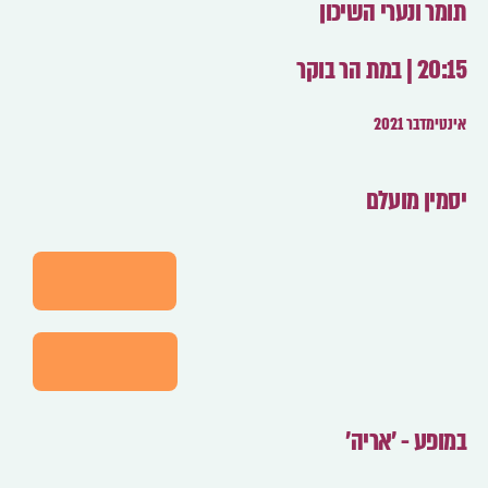
תומר ונערי השיכון
20:15 | במת הר בוקר
אינטימדבר 2021
יסמין מועלם
לפרטים
לרכישה
במופע - 'אריה'