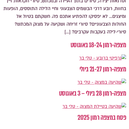
וסדנאות יצירה, סיורים בתוך העיירה ובמכתש, סיורי חקלאות ויין
בחוות, רובע דרכי הבשמים הצבעוני וחיי הלילה התוססים, הופעות
ומיצגים… לא יפסיקו להפתיע אתכם פה. חשקתם בטיול אל
החולות הצבעוניים? סיורי זריחה ושקיעה על מצוק המכתש?
סיורי-לילה בעקבות עקרבים? […]
מצפה-רמון 18-24 באוגוסט
מצפה-רמון 21-27 ביולי
מצפה-רמון 28 ביולי – 3 באוגוסט
פסח במצפה רמון 2025