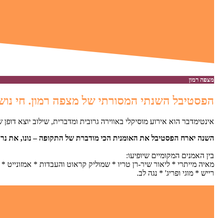
מצפה רמון
הפסטיבל השנתי המסורתי של מצפה רמון. חי נוש
אינטימדבר הוא אירוע מוסיקלי באווירה גרובית ומדברית, שילוב יוצא דופן 
השנה יארח הפסטיבל את האומנית הכי מודברת של התקופה – נונו, את נרק
בין האמנים המקומיים שיופיעו:
רייש * מוגי ופריג' * נגה לב.