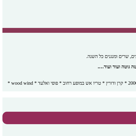
ים, שרים ומנגנים כל השנה.
ה גוטה ועוד ועוד….
מאיה מייתרי * ליאור שיר-רן טריו * שמוליק קראוט והעבדות * אמזונייט * קמט בזמן עם ערן שפי ותומר ביטון * מיי * מופע הקרקס של ניאו * תפטיר 2000 * קרן ודורין * טריו אש במופע רחוב * פופי ואלעד * wood wind *