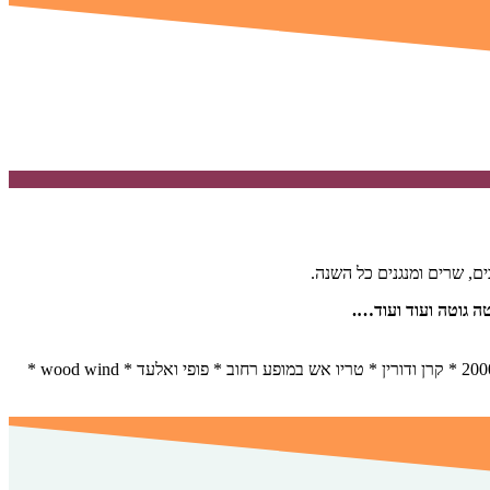
ים, שרים ומנגנים כל השנה.
ה גוטה ועוד ועוד….
מאיה מייתרי * ליאור שיר-רן טריו * שמוליק קראוט והעבדות * אמזונייט * קמט בזמן עם ערן שפי ותומר ביטון * מיי * מופע הקרקס של ניאו * תפטיר 2000 * קרן ודורין * טריו אש במופע רחוב * פופי ואלעד * wood wind *