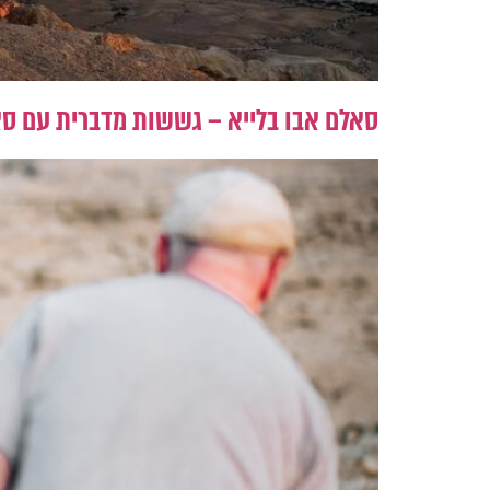
סאלם אבו בלייא – גששות מדברית עם ס