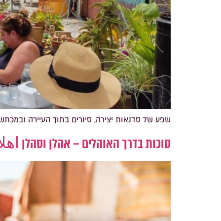
שפע של סדנאות יצירה, סיורים בתוך העיירה ובמכתש, 
סוכות בדרך האוהלים – אהלן וסהלן اه