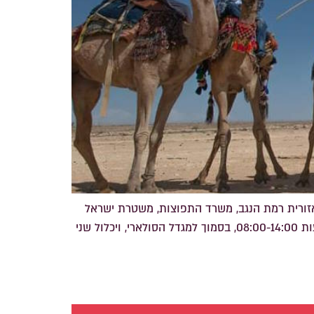
אזורית רמת הנגב, משרד התפוצות, משטרת ישראל
ומשרדי ממשלה נוספים, במטרה לשמור על בטיחות המשתתפים ורווחת הגמלים. המרוץ יתקיים ביום שישי, 1.11.24, בין השעות 08:00-14:00, בסמוך למגדל הסולארי, ויכלול שני