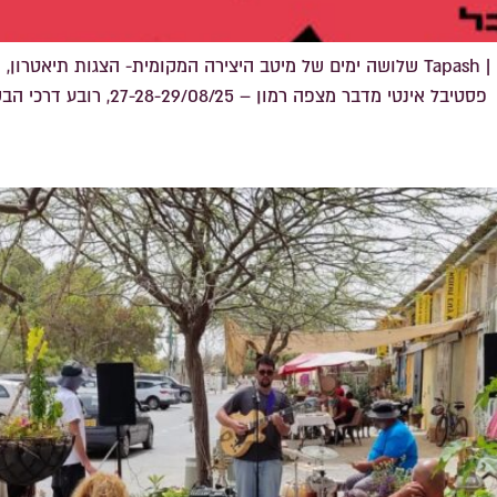
דודו טסה | אריאל זילבר | עלמה גוב איה זהבי פייגלין | Tapash שלושה ימים של מיטב היצ
27-28-29/08, רובע דרכי הבשמים מכירת הכרטיסים בעיצומה.