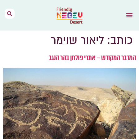
הר הנגב – בית
תנאי שימוש
נגב יין מהמדבר
דרך האוהלים
מפות וקישורים
אירועים בהר הנגב
השראה מהתקשורת
כותב:
ליאור שוימר
המדבר המקודש – אתרי פולחן בהר הנגב