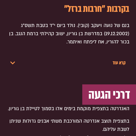
בקרבות "חרבות ברזל"
בנם של נועה ויעקב (קובי). נולד ביום י"ד בטבת תשס"ג
(19.12.2002) במדרשת בן גוריון, ישוב קהילתי ברמת הנגב. בן
בכור להוריו, אח ליפתח ואיתמר.
קרא עוד
דרכי הגעה
האנדרטה בתצפית מוקמת בימים אלו בסמוך לטיילת בן גוריון.
בתצפית תוצב אנדרטה המורכבת משתי אבנים גדולות שניתן
לשבת עליהם.