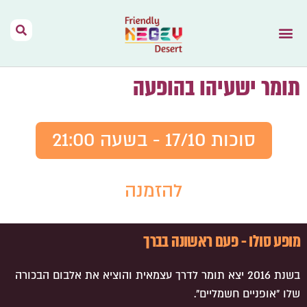
הר הנגב – בית
תנאי שימוש
נגב יין מהמדבר
דרך האוהלים
מפות וקישורים
אירועים בהר הנגב
השראה מהתקשורת
תומר ישעיהו בהופעה
סוכות 17/10 - בשעה 21:00
להזמנה
מופע סולו - פעם ראשונה בברך
בשנת 2016 יצא תומר לדרך עצמאית והוציא את אלבום הבכורה
שלו ״אופניים חשמליים״.