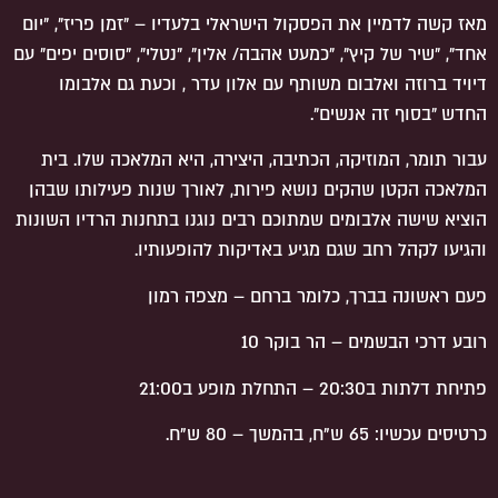
מאז קשה לדמיין את הפסקול הישראלי בלעדיו – ״זמן פריז״, ״יום
אחד״, ״שיר של קיץ״, ״כמעט אהבה/ אלין״, ״נטלי״, ״סוסים יפים״ עם
דיויד ברוזה ואלבום משותף עם אלון עדר , וכעת גם אלבומו
החדש ״בסוף זה אנשים״.
עבור תומר, המוזיקה, הכתיבה, היצירה, היא המלאכה שלו. בית
המלאכה הקטן שהקים נושא פירות, לאורך שנות פעילותו שבהן
הוציא שישה אלבומים שמתוכם רבים נוגנו בתחנות הרדיו השונות
והגיעו לקהל רחב שגם מגיע באדיקות להופעותיו.
פעם ראשונה בברך, כלומר ברחם – מצפה רמון
רובע דרכי הבשמים – הר בוקר 10
פתיחת דלתות ב20:30 – התחלת מופע ב21:00
כרטיסים עכשיו: 65 ש"ח, בהמשך – 80 ש"ח.