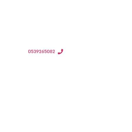
למעשה נכין חומר פיסולי מאדמה
נוסיף קישוטים מהטבע ונצלול לעו
אשמח להפגש
ויקי
0539265082