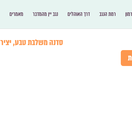
מון
רמת הנגב
דרך האוהלים
נגב יין מהמדבר
מאמרים
סדנה משלבת טבע, יצירה
ת
סדנה ייחודית, מהנה ומחברת. מש
מתאימה לכל הגילאים, זוגות, מש
נתחבר למדבר דרך החומרים המקו
נתחבר לעצמינו דרך האדמה.
״כי עפר אתה ואל עפר תשוב״
ואד
מזמינה אותנו לחקור את יסוד ה
במרחב טבעי, בו העיניים רואות ש
הניגודים משלימים ויוצרים שלום ו