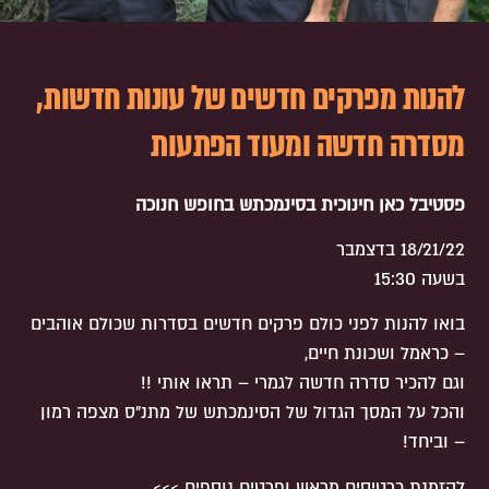
להנות מפרקים חדשים של עונות חדשות,
מסדרה חדשה ומעוד הפתעות
פסטיבל כאן חינוכית בסינמכתש בחופש חנוכה
18/21/22 בדצמבר
בשעה 15:30
בואו להנות לפני כולם פרקים חדשים בסדרות שכולם אוהבים
– כראמל ושכונת חיים,
וגם להכיר סדרה חדשה לגמרי – תראו אותי !!
והכל על המסך הגדול של הסינמכתש של מתנ״ס מצפה רמון
– וביחד!
להזמנת כרטיסים מראש ופרטים נוספים >>>