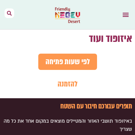
הר הנגב – בית
תנאי שימוש
נגב יין מהמדבר
דרך האוהלים
מפות וקישורים
אירועים בהר הנגב
השראה מהתקשורת
איזופוד ועוד
לפי שעות פתיחה
להזמנה
תופרים עבורכם חיבור עם השטח
באיזופוד תושבי האזור והמטיילים מוצאים במקום אחד את כל מה
שצריך